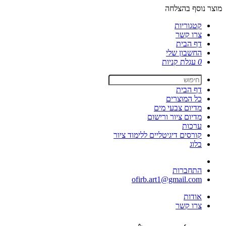
מוצר נוסף בהצלחה
קטגוריות
צרו קשר
דף הבית
החשבון שלי
0
עגלת קניות
דף הבית
כל המוצרים
מדיום צבעי מים
מדיום ציור ורישום
ערכות
קורסים דיגיטליים ללימוד ציור
בלוג
התחברות
ofirb.art1@gmail.com
אודות
צרו קשר