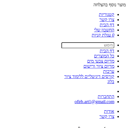
מוצר נוסף בהצלחה
קטגוריות
צרו קשר
דף הבית
החשבון שלי
0
עגלת קניות
דף הבית
כל המוצרים
מדיום צבעי מים
מדיום ציור ורישום
ערכות
קורסים דיגיטליים ללימוד ציור
בלוג
התחברות
ofirb.art1@gmail.com
אודות
צרו קשר