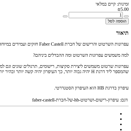
זמינות: קיים במלאי
₪5.00
הוספה לסל
תיאור
עפרונות השרטוט והרישום של חברת Faber Castell חזקים ועמידים במיוחד ומתאימים למגוון גדול של עבודות.
למה משמשים עפרונות השרטוט ומה ההבדלים ביניהם?
עפרונות שרטוט משמשים ליצירת סקיצות, רישומים, תרגולים שונים וגם למי
שהמספר ליד דרגת H יהיה גבוה יותר, כך העיפרון יהיה קשה יותר ובהיר יותר ואילו ככל שהמספר בדרגת B יהיה גבוה יותר כך העיפרון יהיה רך וכהה יותר בהתאמה.
עיפרון בדרגת HB הוא העיפרון הסטנדרטי.
דגם:
עיפרון-רישום-ושרטוט-hb-של-חברת-faber-castell